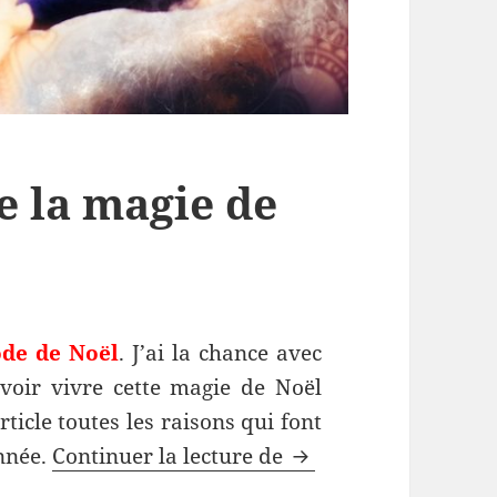
e la magie de
ode de Noël
. J’ai la chance avec
oir vivre cette magie de Noël
icle toutes les raisons qui font
Un papa qui adore l
nnée.
Continuer la lecture de