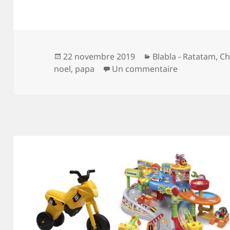
Publié
Catégories
22 novembre 2019
Blabla - Ratatam
,
Ch
le
sur Un papa 
noel
,
papa
Un commentaire