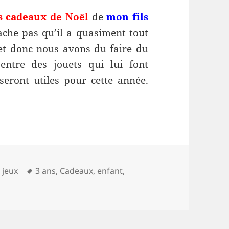
s cadeaux de Noël
de
mon fils
ache pas qu’il a quasiment tout
 et donc nous avons du faire du
entre des jouets qui lui font
 seront utiles pour cette année.
ël pour mon enfant de 3 ans
Mots-
 jeux
3 ans
,
Cadeaux
,
enfant
,
 de Noël pour mon enfant de 3 ans
clés