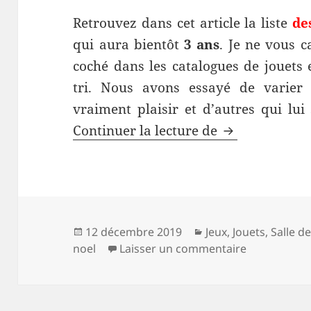
Retrouvez dans cet article la liste
de
qui aura bientôt
3 ans
. Je ne vous c
coché dans les catalogues de jouets
tri. Nous avons essayé de varier 
vraiment plaisir et d’autres qui lui
Cadeaux de No
Continuer la lecture de
Publié
Catégories
12 décembre 2019
Jeux
,
Jouets
,
Salle de
le
sur Cadeaux
noel
Laisser un commentaire