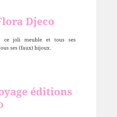
Flora Djeco
t ce joli meuble et tous ses
tous ses (faux) bijoux.
oyage éditions
o