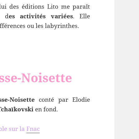
ui des éditions Lito me paraît
c d
es activités variées
. Elle
fférences ou les labyrinthes.
sse-Noisette
sse-Noisette
conté par Elodie
Tchaïkovski
en fond.
ble sur la
Fnac