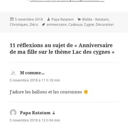
Publié
Auteur
Catégories
5 novembre 2018
Papa Ratatam
Blabla - Ratatam
,
le
Mots-
Chroniques
,
Déco
anniversaire
,
Cadeaux
,
Cygne
,
Décoration
clés
11 réflexions au sujet de « Anniversaire
de ma fille sur le thème Lac des cygnes »
M comme...
dit :
5 novembre 2018 à 11 h 18 min
J’adore les ballons et les couronnes
Papa Ratatam
dit :
5 novembre 2018 à 12 h 04 min