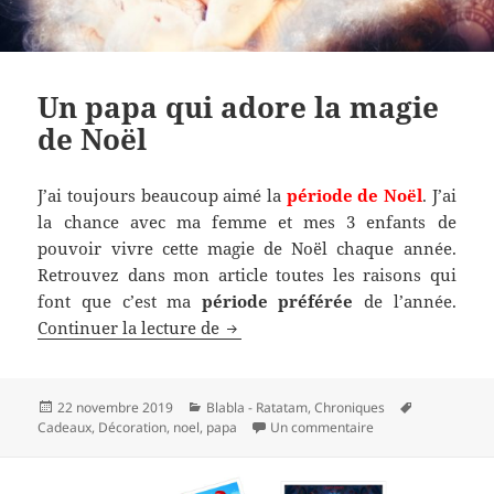
Un papa qui adore la magie
de Noël
J’ai toujours beaucoup aimé la
période de Noël
. J’ai
la chance avec ma femme et mes 3 enfants de
pouvoir vivre cette magie de Noël chaque année.
Retrouvez dans mon article toutes les raisons qui
font que c’est ma
période préférée
de l’année.
Un papa qui adore la magie de No
Continuer la lecture de
Publié
Catégories
Mots-
22 novembre 2019
Blabla - Ratatam
,
Chroniques
le
sur Un papa qui ad
clés
Cadeaux
,
Décoration
,
noel
,
papa
Un commentaire