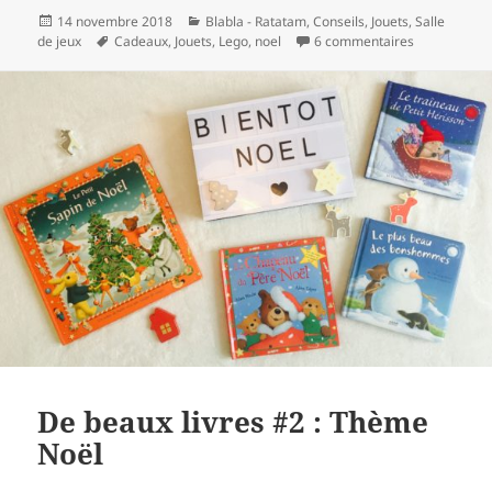
Publié
Catégories
14 novembre 2018
Blabla - Ratatam
,
Conseils
,
Jouets
,
Salle
le
Mots-
sur Les bons
de jeux
Cadeaux
,
Jouets
,
Lego
,
noel
6 commentaires
clés
De beaux livres #2 : Thème
Noël