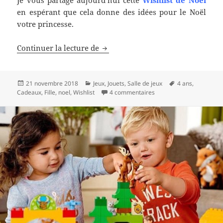
en espérant que cela donne des idées pour le Noël
votre princesse.
Idées de cadeaux Noël
Continuer la lecture de
Fille 4-5 ans
Publié
Catégories
Mots-
21 novembre 2018
Jeux
,
Jouets
,
Salle de jeux
4 ans
,
le
sur Idées de cadeaux No
clés
Cadeaux
,
Fille
,
noel
,
Wishlist
4 commentaires
Fille 4-5 ans