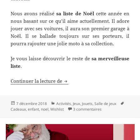
Nous avons réalisé
sa liste de Noël
cette année en
nous basant sur ce qu’il aime actuellement. Il adore
jouer avec ses voitures, il aura son premier garage à
Noël. Il se ballade toujours sur ses porteurs, il
pourra rajouter une jolie moto à sa collection.
Je vous laisse découvrir le reste de
sa merveilleuse
liste
.
Idées de cadeaux Noël
Continuer la lecture de
Garçon 2-3 ans
Publié
Catégories
Mots-
7 décembre 2018
Activités
,
Jeux
,
Jouets
,
Salle de jeux
le
sur Idées de cadeaux
clés
Cadeaux
,
enfant
,
noel
,
Wishlist
3 commentaires
Garçon 2-3 ans