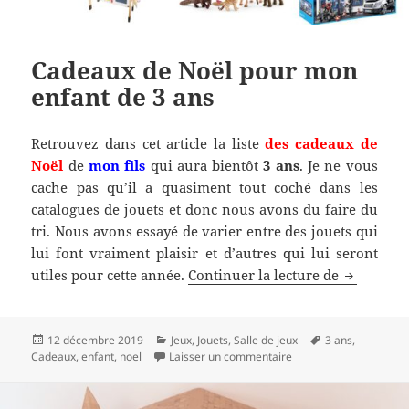
Cadeaux de Noël pour mon
enfant de 3 ans
Retrouvez dans cet article la liste
des cadeaux de
Noël
de
mon fils
qui aura bientôt
3 ans
. Je ne vous
cache pas qu’il a quasiment tout coché dans les
catalogues de jouets et donc nous avons du faire du
tri. Nous avons essayé de varier entre des jouets qui
lui font vraiment plaisir et d’autres qui lui seront
Cadeaux d
utiles pour cette année.
Continuer la lecture de
Publié
Catégories
Mots-
12 décembre 2019
Jeux
,
Jouets
,
Salle de jeux
3 ans
,
le
sur Cadeaux de Noël p
clés
Cadeaux
,
enfant
,
noel
Laisser un commentaire