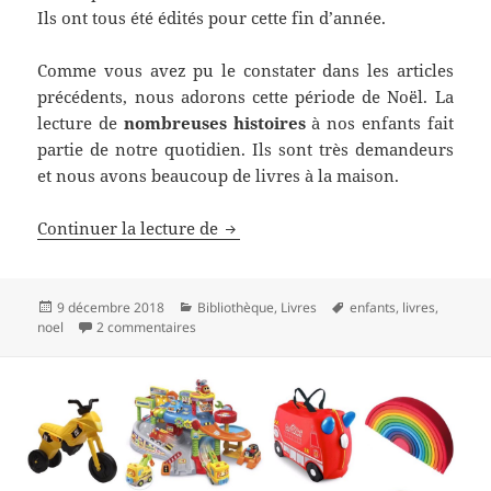
Ils ont tous été édités pour cette fin d’année.
Comme vous avez pu le constater dans les articles
précédents, nous adorons cette période de Noël. La
lecture de
nombreuses histoires
à nos enfants fait
partie de notre quotidien. Ils sont très demandeurs
et nous avons beaucoup de livres à la maison.
Top 10 des Livres et Contes pour e
Continuer la lecture de
Publié
Catégories
Mots-
9 décembre 2018
Bibliothèque
,
Livres
enfants
,
livres
,
le
sur Top 10 des Livres et Contes pour enfants sur
clés
noel
2 commentaires