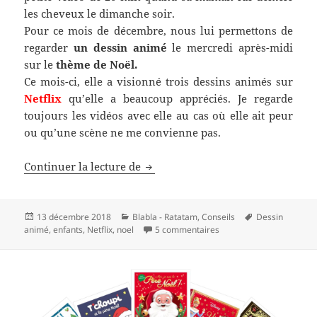
les cheveux le dimanche soir.
Pour ce mois de décembre, nous lui permettons de
regarder
un dessin animé
le mercredi après-midi
sur le
thème de Noël.
Ce mois-ci, elle a visionné trois dessins animés sur
Netflix
qu’elle a beaucoup appréciés. Je regarde
toujours les vidéos avec elle au cas où elle ait peur
ou qu’une scène ne me convienne pas.
Top 3 dessins animés de Noël pour
Continuer la lecture de
Publié
Catégories
Mots-
13 décembre 2018
Blabla - Ratatam
,
Conseils
Dessin
le
sur Top 3 dessins animés
clés
animé
,
enfants
,
Netflix
,
noel
5 commentaires