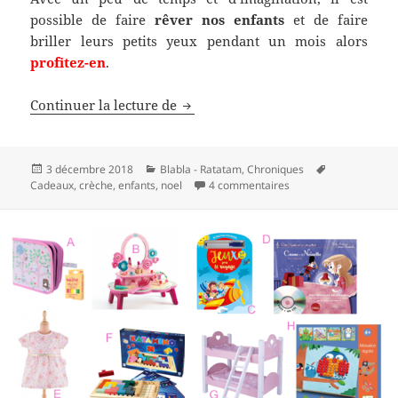
possible de faire
rêver nos enfants
et de faire
briller leurs petits yeux pendant un mois alors
profitez-en
.
10 raisons d’aimer Noël
Continuer la lecture de
Publié
Catégories
Mots-
3 décembre 2018
Blabla - Ratatam
,
Chroniques
le
sur 10 raisons d’aime
clés
Cadeaux
,
crèche
,
enfants
,
noel
4 commentaires