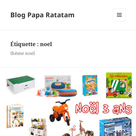
Blog Papa Ratatam
MENU
ET
WIDGETS
Étiquette :
noel
thème noel