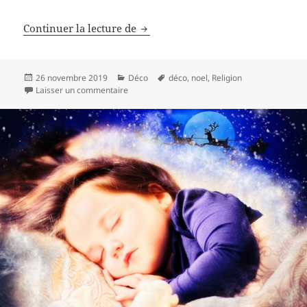
Santon provençal Escoffier pour c
Continuer la lecture de
Publié
Catégories
Mots-
26 novembre 2019
Déco
déco
,
noel
,
Religion
le
sur Santon provençal Escoffier pour crèche de
clés
Laisser un commentaire