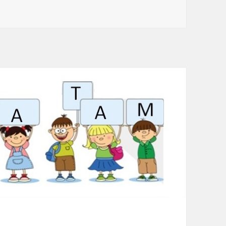
er Noël
clés