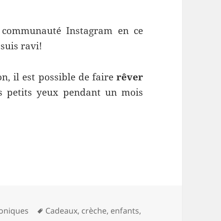
a communauté Instagram en ce
suis ravi!
, il est possible de faire
rêver
rs petits yeux pendant un mois
aimer Noël
Mots-
oniques
Cadeaux
,
crèche
,
enfants
,