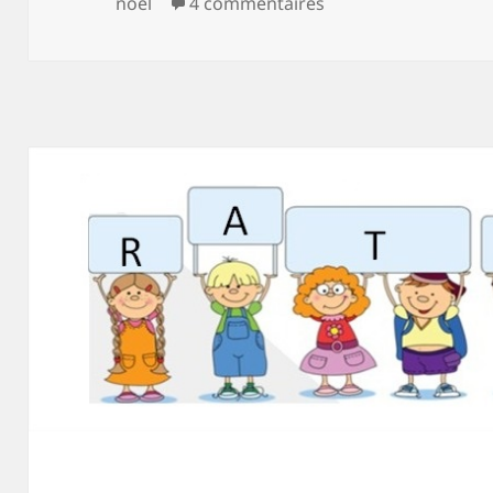
le
sur 10 raisons d’aim
noel
4 commentaires