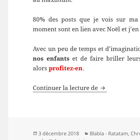
80% des posts que je vois sur m
moment sont en lien avec Noël et j’en 
Avec un peu de temps et d’imagination
nos enfants
et de faire briller leu
alors
profitez-en
.
10 raisons d’
Continuer la lecture de
Publié
Catégories
3 décembre 2018
Blabla - Ratatam
,
Chr