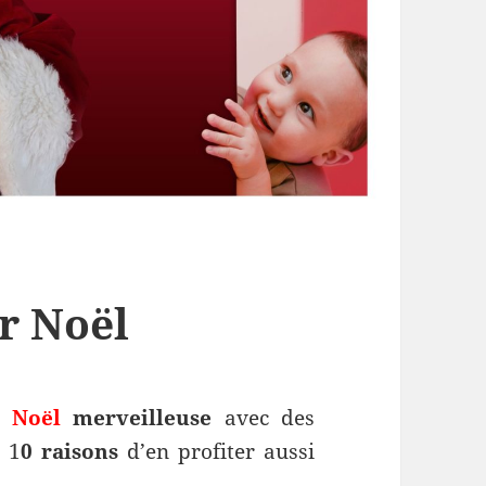
r Noël
e
Noël
merveilleuse
avec des
r 1
0 raisons
d’en profiter aussi