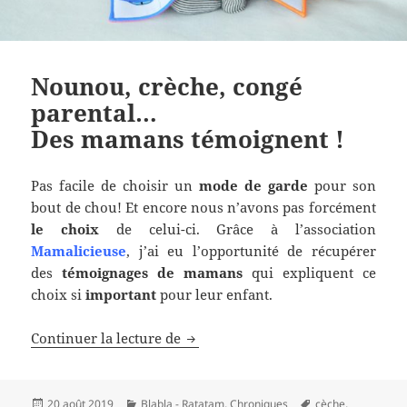
Nounou, crèche, congé
parental…
Des mamans témoignent !
Pas facile de choisir un
mode de garde
pour son
bout de chou! Et encore nous n’avons pas forcément
le choix
de celui-ci. Grâce à l’association
Mamalicieuse
, j’ai eu l’opportunité de récupérer
des
témoignages de mamans
qui expliquent ce
choix si
important
pour leur enfant.
Nounou, crèche, congé parental…
Continuer la lecture de
Des mamans témoignent !
Publié
Catégories
Mots-
20 août 2019
Blabla - Ratatam
,
Chroniques
cèche
,