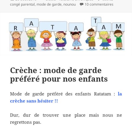
le
clés
sur Nounou
congé parental
,
mode de garde
,
nounou
10 commentaires
Des maman
Crèche : mode de garde
préféré pour nos enfants
Mode de garde préféré des enfants Ratatam :
la
crèche sans hésiter !!
Dur, dur de trouver une place mais nous ne
regrettons pas.