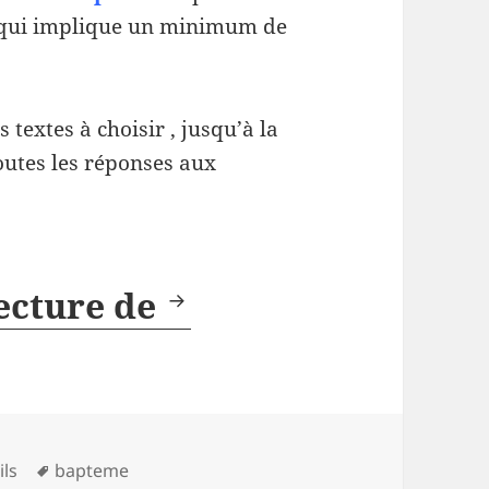
et qui implique un minimum de
es textes à choisir , jusqu’à la
toutes les réponses aux
Préparer le baptê
lecture de
Mots-
ils
bapteme