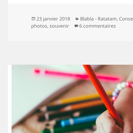
Publié
Catégories
23 janvier 2018
Blabla - Ratatam
,
Conse
le
sur Res
photos
,
souvenir
6 commentaires