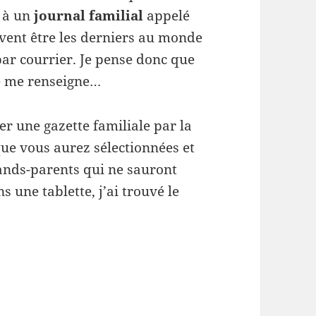
 à un
journal familial
appelé
vent être les derniers au monde
ar courrier. Je pense donc que
je me renseigne…
r une gazette familiale par la
ue vous aurez sélectionnées et
rands-parents qui ne sauront
s une tablette, j’ai trouvé le
act avec ses grands-parents : le journal FAMILEO