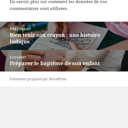
En savoir plus sur comment les données de vos
commentaires sont utilisées
.
Navigation
PRÉCÉDENT
de
Bien tenir son crayon : une histoire
Article
l’article
ludique
précédent :
SUIVANT
Préparer le baptême de son enfant
Article
suivant :
Fièrement propulsé par WordPress