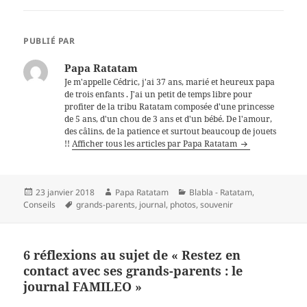
PUBLIÉ PAR
Papa Ratatam
Je m'appelle Cédric, j'ai 37 ans, marié et heureux papa
de trois enfants . J'ai un petit de temps libre pour
profiter de la tribu Ratatam composée d'une princesse
de 5 ans, d'un chou de 3 ans et d'un bébé. De l'amour,
des câlins, de la patience et surtout beaucoup de jouets
!!
Afficher tous les articles par Papa Ratatam
Publié
Auteur
Catégories
23 janvier 2018
Papa Ratatam
Blabla - Ratatam
,
le
Mots-
Conseils
grands-parents
,
journal
,
photos
,
souvenir
clés
6 réflexions au sujet de « Restez en
contact avec ses grands-parents : le
journal FAMILEO »