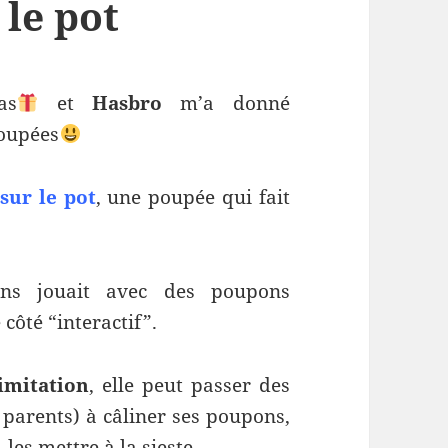
 le pot
as
et
Hasbro
m’a donné
poupées
sur le pot
, une poupée qui fait
ans jouait avec des poupons
 côté “interactif”.
imitation
, elle peut passer des
 parents) à câliner ses poupons,
, les mettre à la sieste…