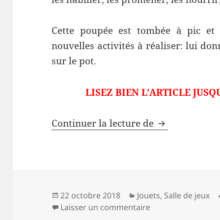
Cette poupée est tombée à pic et 
nouvelles activités à réaliser: lui donn
sur le pot.
LISEZ BIEN L’ARTICLE JUSQ
Avis et Test 
Continuer la lecture de
Baby Alive va 
Publié
Catégories
22 octobre 2018
Jouets
,
Salle de jeux
le
sur Avis et Test d
Laisser un commentaire
Baby Alive va sur l