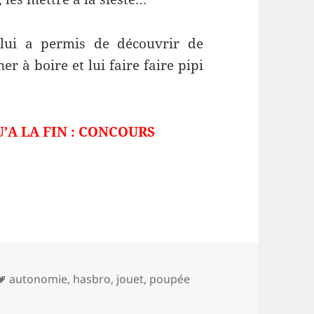
lui a permis de découvrir de
er à boire et lui faire faire pipi
U’A LA FIN : CONCOURS
de la poupée HASBRO
sur le pot
Mots-
autonomie
,
hasbro
,
jouet
,
poupée
e la poupée HASBRO
clés
e pot