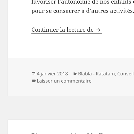
favoriser l’autonomie de nos enfants 
pour se consacrer à d’autres activités
Top des objets
Continuer la lecture de
Publié
Catégories
4 janvier 2018
Blabla - Ratatam
,
Conseil
le
sur Top des objets
Laisser un commentaire