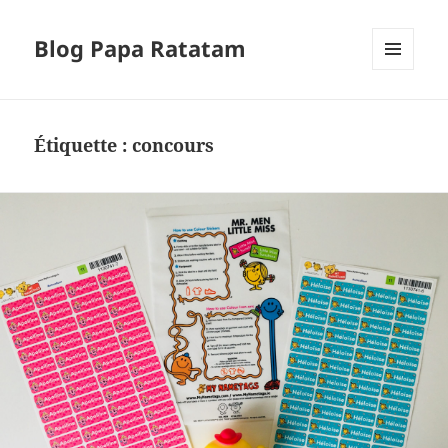
Blog Papa Ratatam
MENU
ET
WIDGETS
Étiquette :
concours