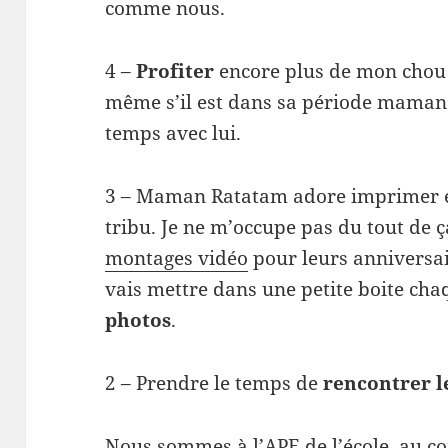
comme nous.
4 –
Profiter
encore plus de mon chou !
même s’il est dans sa période maman à
temps avec lui.
3 – Maman Ratatam adore imprimer et 
tribu. Je ne m’occupe pas du tout de ça.
montages vidéo
pour leurs anniversai
vais mettre dans une petite boite c
photos
.
2 – Prendre le temps de
rencontrer l
Nous sommes à l’APE de l’école, au co